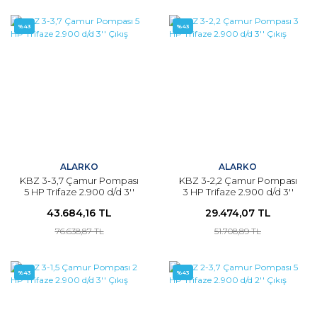
%43
%43
ALARKO
ALARKO
KBZ 3-3,7 Çamur Pompası
KBZ 3-2,2 Çamur Pompası
5 HP Trifaze 2.900 d/d 3''
3 HP Trifaze 2.900 d/d 3''
Çıkış
Çıkış
43.684,16 TL
29.474,07 TL
76.638,87 TL
51.708,89 TL
%43
%43