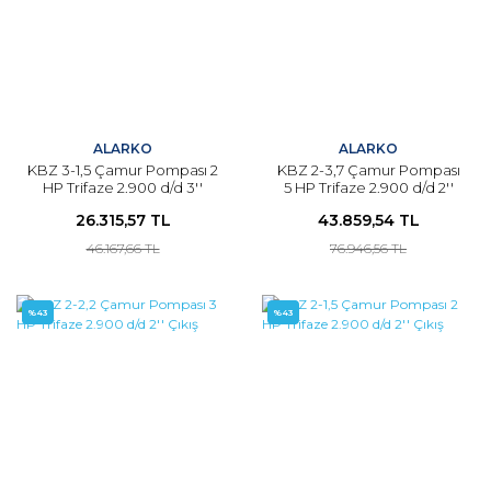
ALARKO
ALARKO
KBZ 3-1,5 Çamur Pompası 2
KBZ 2-3,7 Çamur Pompası
HP Trifaze 2.900 d/d 3''
5 HP Trifaze 2.900 d/d 2''
Çıkış
Çıkış
26.315,57 TL
43.859,54 TL
46.167,66 TL
76.946,56 TL
%43
%43