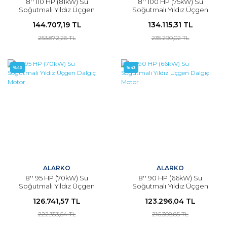
8'' 110 HP (81kW) Su
8'' 100 HP (75kW) Su
Soğutmalı Yıldız Üçgen
Soğutmalı Yıldız Üçgen
Dalgıç Motor
Dalgıç Motor
144.707,19 TL
134.115,31 TL
253.872,26 TL
235.290,02 TL
%43
%43
ALARKO
ALARKO
8'' 95 HP (70kW) Su
8'' 90 HP (66kW) Su
Soğutmalı Yıldız Üçgen
Soğutmalı Yıldız Üçgen
Dalgıç Motor
Dalgıç Motor
126.741,57 TL
123.296,04 TL
222.353,64 TL
216.308,85 TL