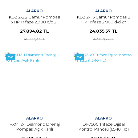
ALARKO
ALARKO
KBZ 2-2,2 Çamur Pompası
KBZ 2-1,5 Çamur Pompası 2
3 HP Trifaze 2.900 d/d 2''
HP Trifaze 2.900 d/d 2''
Çıkış
Çıkış
27.894,82 TL
24.035,57 TL
48.938,27 TL
42.167,66 TL
%43
%43
ALARKO
ALARKO
VXM 12-1 Diamond Drenaj
D1-7500 Trifaze Dijital
Pompası Açık Fanlı
Kontrol Panosu (1.5-10 Hp)