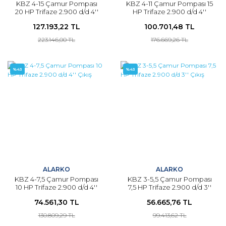
KBZ 4-15 Çamur Pompası
KBZ 4-11 Çamur Pompası 15
20 HP Trifaze 2.900 d/d 4''
HP Trifaze 2.900 d/d 4''
Çıkış
Çıkış
127.193,22 TL
100.701,48 TL
223.146,00 TL
176.669,26 TL
%43
%43
ALARKO
ALARKO
KBZ 4-7,5 Çamur Pompası
KBZ 3-5,5 Çamur Pompası
10 HP Trifaze 2.900 d/d 4''
7,5 HP Trifaze 2.900 d/d 3''
Çıkış
Çıkış
74.561,30 TL
56.665,76 TL
130.809,29 TL
99.413,62 TL