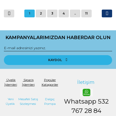
1
2
3
4
..
11
KAMPANYALARIMIZDAN HABERDAR OLUN
KAYDOL
Üyelik
Sipariş
Popüler
İletişim
İşlemleri
İşlemleri
Katagoriler
Yeni
Mesafeli Satış
Dalgıç
Whatsapp
532
Üyelik
Sözleşmesi
Pompa
767 28 84