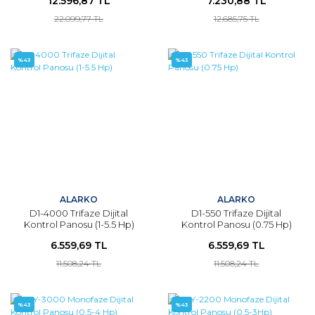
12.596,87 TL
7.230,88 TL
22.099,77 TL
12.685,75 TL
%43
%43
ALARKO
ALARKO
D1-4000 Trifaze Dijital
D1-550 Trifaze Dijital
Kontrol Panosu (1-5.5 Hp)
Kontrol Panosu (0.75 Hp)
6.559,69 TL
6.559,69 TL
11.508,24 TL
11.508,24 TL
%43
%43