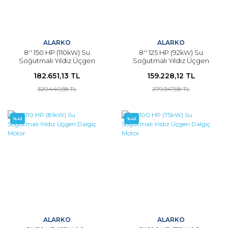
ALARKO
ALARKO
8'' 150 HP (110kW) Su
8'' 125 HP (92kW) Su
Soğutmalı Yıldız Üçgen
Soğutmalı Yıldız Üçgen
Dalgıç Motor
Dalgıç Motor
182.651,13 TL
159.228,12 TL
320.440,58 TL
279.347,58 TL
%43
%43
ALARKO
ALARKO