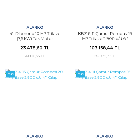
ALARKO
ALARKO
4'' Diamond 10 HP Trifaze
KBZ 6-11 Çamur Pompası 15
(7,5 kW) Tek Motor
HP Trifaze 2.900 d/d 6''
Çıkış
23.478,60 TL
103.158,44 TL
41.190,53 TL
180.979,72 TL
%43
%43
ALARKO
ALARKO