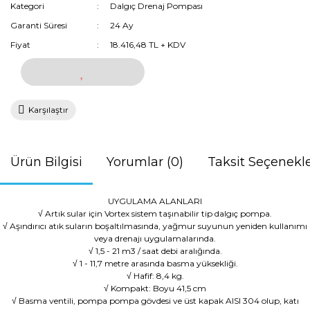
Kategori
Dalgıç Drenaj Pompası
Garanti Süresi
24 Ay
Fiyat
18.416,48 TL + KDV
Karşılaştır
Ürün Bilgisi
Yorumlar (0)
Taksit Seçenekle
UYGULAMA ALANLARI
√ Artık sular için Vortex sistem taşınabilir tip dalgıç pompa.
√ Aşındırıcı atık suların boşaltılmasında, yağmur suyunun yeniden kullanımı
veya drenajı uygulamalarında.
√ 1,5 - 21 m3 / saat debi aralığında.
√ 1 - 11,7 metre arasında basma yüksekliği.
√ Hafif: 8,4 kg.
√ Kompakt: Boyu 41,5 cm
√ Basma ventili, pompa pompa gövdesi ve üst kapak AISI 304 olup, katı