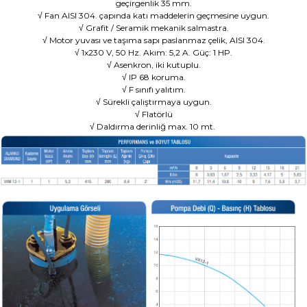
geçirgenlik 35 mm.
√ Fan AISI 304. çapında katı maddelerin geçmesine uygun.
√ Grafit / Seramik mekanik salmastra.
√ Motor yuvası ve taşıma sapı paslanmaz çelik, AISI 304.
√ 1x230 V, 50 Hz. Akım: 5,2 A. Güç: 1 HP.
√ Asenkron, iki kutuplu.
√ IP 68 koruma.
√ F sınıfı yalıtım.
√ Sürekli çalıştırmaya uygun.
√ Flatörlü
√ Daldırma derinliğ max. 10 mt.