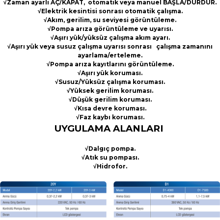
√
Zaman ayarlı AÇ/KAPAT, otomatik veya manuel BAŞLA/DURDUR.
√
Elektrik kesintisi sonrası otomatik çalışma.
√
Akım, gerilim, su seviyesi görüntüleme.
√
Pompa arıza görüntüleme ve uyarısı.
√
Aşırı yük/yüksüz çalışma akım ayarı.
√
Aşırı yük veya susuz çalışma uyarısı sonrası çalışma zamanını
ayarlama/erteleme.
√
Pompa arıza kayıtlarını görüntüleme.
√
Aşırı yük koruması.
√
Susuz/Yüksüz çalışma koruması.
√
Yüksek gerilim koruması.
√
Düşük gerilim koruması.
√
Kısa devre koruması.
√
Faz kaybı koruması.
UYGULAMA ALANLARI
√
Dalgıç pompa.
√
Atık su pompası.
√
Hidrofor.