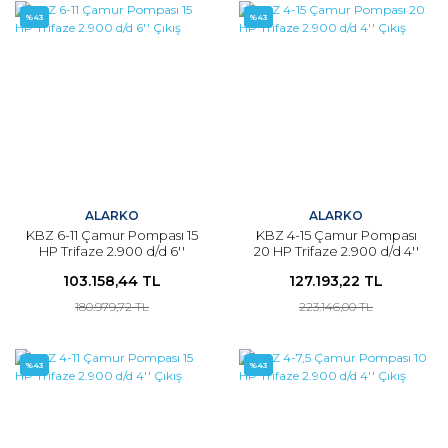
%43
%43
ALARKO
ALARKO
KBZ 6-11 Çamur Pompası 15
KBZ 4-15 Çamur Pompası
HP Trifaze 2.900 d/d 6''
20 HP Trifaze 2.900 d/d 4''
Çıkış
Çıkış
103.158,44 TL
127.193,22 TL
180.979,72 TL
223.146,00 TL
%43
%43