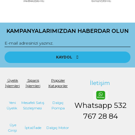
74.840,56 TL
67.127,99 TL
KAMPANYALARIMIZDAN HABERDAR OLUN
KAYDOL
Üyelik
Sipariş
Popüler
İletişim
İşlemleri
İşlemleri
Katagoriler
Yeni
Mesafeli Satış
Dalgıç
Whatsapp
532
Üyelik
Sözleşmesi
Pompa
767 28 84
Üye
İptal/İade
Dalgıç Motor
Girişi