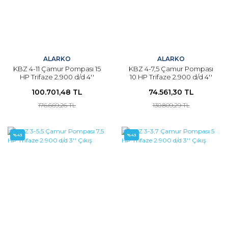
ALARKO
ALARKO
KBZ 4-11 Çamur Pompası 15
KBZ 4-7,5 Çamur Pompası
HP Trifaze 2.900 d/d 4''
10 HP Trifaze 2.900 d/d 4''
Çıkış
Çıkış
100.701,48 TL
74.561,30 TL
176.669,26 TL
130.809,29 TL
%43
%43