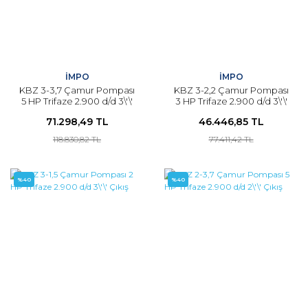
İMPO
İMPO
KBZ 3-3,7 Çamur Pompası
KBZ 3-2,2 Çamur Pompası
5 HP Trifaze 2.900 d/d 3\'\'
3 HP Trifaze 2.900 d/d 3\'\'
Çıkış
Çıkış
71.298,49 TL
46.446,85 TL
118.830,82 TL
77.411,42 TL
%40
%40