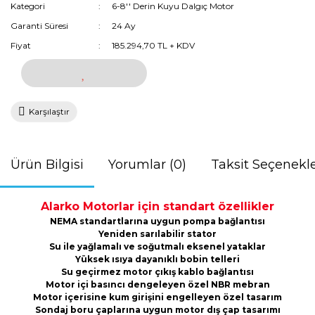
Kategori
6-8'' Derin Kuyu Dalgıç Motor
Garanti Süresi
24 Ay
Fiyat
185.294,70 TL + KDV
Karşılaştır
Ürün Bilgisi
Yorumlar (0)
Taksit Seçenekle
Alarko Motorlar için standart özellikler
NEMA standartlarına uygun pompa bağlantısı
Yeniden sarılabilir stator
Su ile yağlamalı ve soğutmalı eksenel yataklar
Yüksek ısıya dayanıklı bobin telleri
Su geçirmez motor çıkış kablo bağlantısı
Motor içi basıncı dengeleyen özel NBR mebran
Motor içerisine kum girişini engelleyen özel tasarım
Sondaj boru çaplarına uygun motor dış çap tasarımı