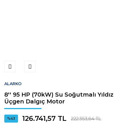
ALARKO
8'' 95 HP (70kW) Su Soğutmalı Yıldız
Üçgen Dalgıç Motor
126.741,57 TL
222.353,64 TL
%43