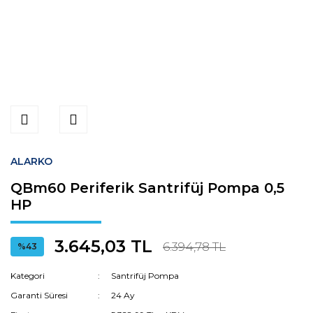
ALARKO
QBm60 Periferik Santrifüj Pompa 0,5
HP
3.645,03 TL
6.394,78 TL
%43
Kategori
Santrifüj Pompa
Garanti Süresi
24 Ay