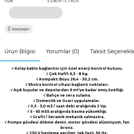
Fiyat
5.328,99 TL + KDV
Karşılaştır
Ürün Bilgisi
Yorumlar (0)
Taksit Seçenekle
√ Kolay kablo bağlantısı için özel enerji kontrol kutusu.
√ Çok Hafif: 6,3 - 8 kg.
√ Kompakt: Boyu 26,4 - 30,2 cm.
√ Ekstra kontrol cihazı bağlantı noktaları.
√ Açık kuyular ve depolardan 9 mt'ye kadar emiş özelliği.
√ Bahçe ve sera sulama.
√ Domestik ve ticari uygulamalar.
√ 0,3 - 3,0 m3 / saat debi aralığında 2 tip.
√ 5 - 65 mSS aralığında basma yüksekliği.
√ Grafit / Seramik mekanik salmastra.
√ Pompa gövdesi dökme demir, motor gövdesi alüminyum, fan
bronz.
√ 230 V besleme gerilimi, tek fazlı, 50 Hz.