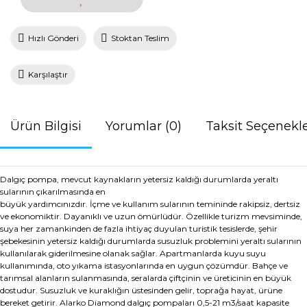
Hızlı Gönderi
Stoktan Teslim
Karşılaştır
Ürün Bilgisi
Yorumlar (0)
Taksit Seçenekle
Dalgıç pompa, mevcut kaynakların yetersiz kaldığı durumlarda yeraltı
sularının çıkarılmasında en
büyük yardımcınızdır. İçme ve kullanım sularının temininde rakipsiz, dertsiz
ve ekonomiktir. Dayanıklı ve uzun ömürlüdür. Özellikle turizm mevsiminde,
suya her zamankinden de fazla ihtiyaç duyulan turistik tesislerde, şehir
şebekesinin yetersiz kaldığı durumlarda susuzluk problemini yeraltı sularının
kullanılarak giderilmesine olanak sağlar. Apartmanlarda kuyu suyu
kullanımında, oto yıkama istasyonlarında en uygun çözümdür. Bahçe ve
tarımsal alanların sulanmasında, seralarda çiftçinin ve üreticinin en büyük
dostudur. Susuzluk ve kuraklığın üstesinden gelir, toprağa hayat, ürüne
bereket getirir. Alarko Diamond dalgıç pompaları 0,5-21 m3/saat kapasite