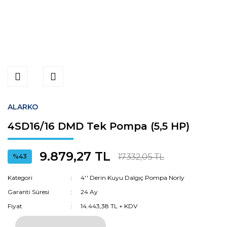
ALARKO
4SD16/16 DMD Tek Pompa (5,5 HP)
9.879,27 TL
17.332,05 TL
%43
Kategori
4'' Derin Kuyu Dalgıç Pompa Norly
Garanti Süresi
24 Ay
Fiyat
14.443,38 TL + KDV