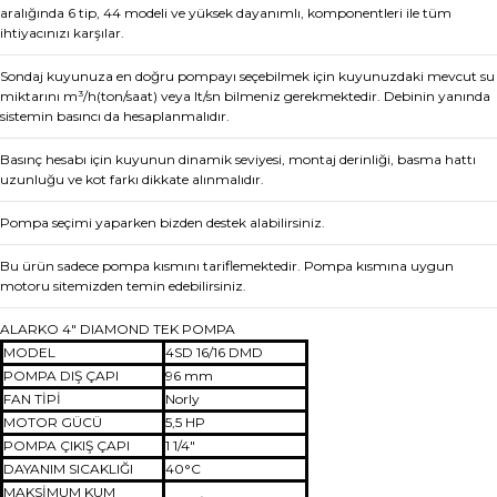
aralığında 6 tip, 44 modeli ve yüksek dayanımlı, komponentleri ile tüm
ihtiyacınızı karşılar.
Sondaj kuyunuza en doğru pompayı seçebilmek için kuyunuzdaki mevcut su
miktarını m³/h(ton/saat) veya lt/sn bilmeniz gerekmektedir. Debinin yanında
sistemin basıncı da hesaplanmalıdır.
Basınç hesabı için kuyunun dinamik seviyesi, montaj derinliği, basma hattı
uzunluğu ve kot farkı dikkate alınmalıdır.
Pompa seçimi yaparken bizden destek alabilirsiniz.
Bu ürün sadece pompa kısmını tariflemektedir. Pompa kısmına uygun
motoru sitemizden temin edebilirsiniz.
ALARKO 4" DIAMOND TEK POMPA
MODEL
4SD 16/16 DMD
POMPA DIŞ ÇAPI
96 mm
FAN TİPİ
Norly
MOTOR GÜCÜ
5,5 HP
POMPA ÇIKIŞ ÇAPI
1 1/4"
DAYANIM SICAKLIĞI
40
°
C
MAKSİMUM KUM