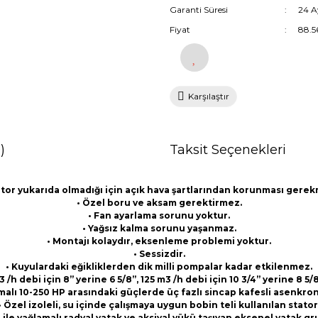
Garanti Süresi
24 A
Fiyat
88.5
Karşılaştır
)
Taksit Seçenekleri
tor yukarıda olmadığı için açık hava şartlarından korunması gere
• Özel boru ve aksam gerektirmez.
• Fan ayarlama sorunu yoktur.
• Yağsız kalma sorunu yaşanmaz.
• Montajı kolaydır, eksenleme problemi yoktur.
• Sessizdir.
• Kuyulardaki eğikliklerden dik milli pompalar kadar etkilenmez.
h debi için 8” yerine 6 5/8”, 125 m3 /h debi için 10 3/4” yerine 8 
malı 10-250 HP arasındaki güçlerde üç fazlı sincap kafesli asenkro
• Özel izoleli, su içinde çalışmaya uygun bobin teli kullanılan stator
u ile yağlamalı radyal yatak ve aksiyal yükü taşıyan eksenel yatak gr