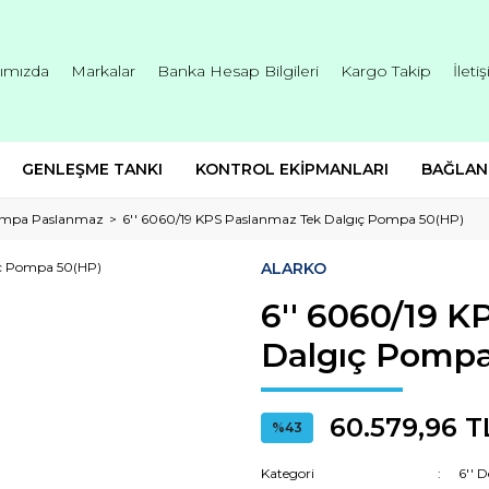
ımızda
Markalar
Banka Hesap Bilgileri
Kargo Takip
İleti
GENLEŞME TANKI
KONTROL EKİPMANLARI
BAĞLAN
Pompa Paslanmaz
6'' 6060/19 KPS Paslanmaz Tek Dalgıç Pompa 50(HP)
ALARKO
6'' 6060/19 
Dalgıç Pompa
60.579,96 T
%43
Kategori
6'' 