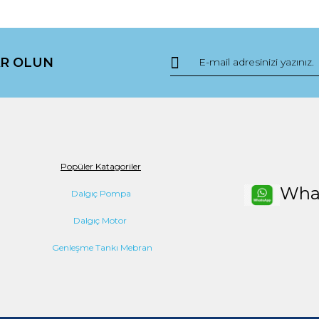
da yetersiz gördüğünüz noktaları öneri formunu kullanarak tarafımıza ile
Bu ürüne ilk yorumu siz yapın!
R OLUN
Yorum Yaz
Popüler Katagoriler
Wha
Dalgıç Pompa
Dalgıç Motor
Gönder
Genleşme Tankı Mebran