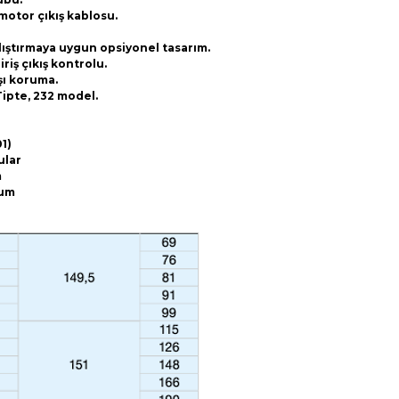
 motor çıkış kablosu.
alıştırmaya uygun opsiyonel tasarım.
iş çıkış kontrolu.
rşı koruma.
 Tipte, 232 model
.
1)
ular
m
kum