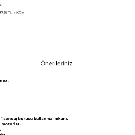
y
67,19 TL + KDV
Önerileriniz
kmez.
5/8” sondaj borusu kullanma imkanı.
n motorlar.
.
ubu.