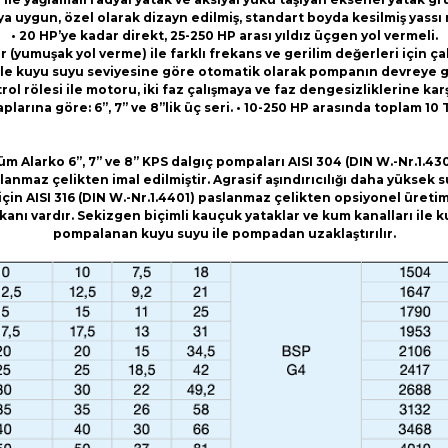
ya uygun, özel olarak dizayn edilmiş, standart boyda kesilmiş yassı
• 20 HP’ye kadar direkt, 25-250 HP arası yıldız üçgen yol vermeli.
er (yumuşak yol verme) ile farklı frekans ve gerilim değerleri için ç
i ile kuyu suyu seviyesine göre otomatik olarak pompanın devreye gir
rol rölesi ile motoru, iki faz çalışmaya ve faz dengesizliklerine ka
larına göre: 6”, 7” ve 8”lik üç seri. • 10-250 HP arasında toplam 10
üm Alarko 6”, 7” ve 8” KPS dalgıç pompaları AISI 304 (DIN W.-Nr.1.430
lanmaz çelikten imal edilmiştir. Agrasif aşındırıcılığı daha yüksek s
için AISI 316 (DIN W.-Nr.1.4401) paslanmaz çelikten opsiyonel üreti
kanı vardır. Sekizgen biçimli kauçuk yataklar ve kum kanalları ile 
pompalanan kuyu suyu ile pompadan uzaklaştırılır.