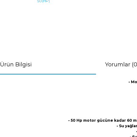
Ürün Bilgisi
Yorumlar (0
• Mo
• 50 Hp motor gücüne kadar 60 m3 /
• Su yağla
• S