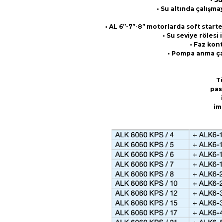
• Su altında çalışma
• AL 6”-7”-8” motorlarda soft start
• Su seviye röles
• Faz kont
• Pompa anma çap
T
pas
im