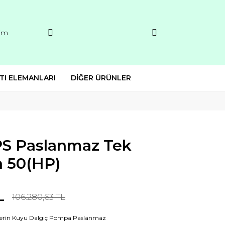
şim
TI ELEMANLARI
DİĞER ÜRÜNLER
KPS Paslanmaz Tek
 50(HP)
L
106.280,63 TL
Derin Kuyu Dalgıç Pompa Paslanmaz