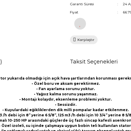
Garanti Süresi
24 A
Fiyat
66.7
Karşılaştır
)
Taksit Seçenekleri
tor yukarıda olmadığı için açık hava şartlarından korunması gere
• Özel boru ve aksam gerektirmez.
• Fan ayarlama sorunu yoktur.
• Yağsız kalma sorunu yaşanmaz.
• Montajı kolaydır, eksenleme problemi yoktur.
• Sessizdir.
• Kuyulardaki eğikliklerden dik milli pompalar kadar etkilenmez.
h debi için 8” yerine 6 5/8”, 125 m3 /h debi için 10 3/4” yerine 8 
malı 10-250 HP arasındaki güçlerde üç fazlı sincap kafesli asenkro
• Özel izoleli, su içinde çalışmaya uygun bobin teli kullanılan stator
u ile yağlamalı radyal yatak ve aksiyal yükü taşıyan eksenel yatak gr