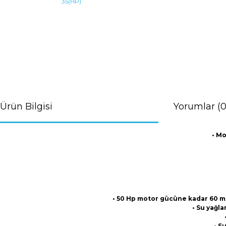
Ürün Bilgisi
Yorumlar (0
• Mo
• 50 Hp motor gücüne kadar 60 m3 /
• Su yağla
• S