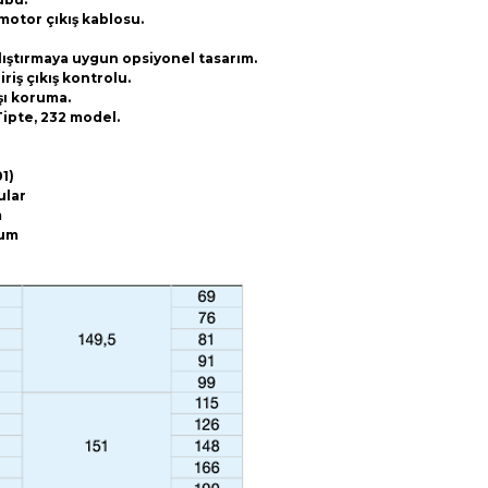
 motor çıkış kablosu.
alıştırmaya uygun opsiyonel tasarım.
iş çıkış kontrolu.
rşı koruma.
 Tipte, 232 model
.
1)
ular
m
kum