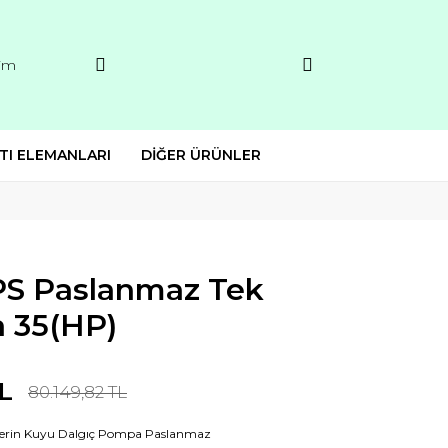
şim
TI ELEMANLARI
DİĞER ÜRÜNLER
KPS Paslanmaz Tek
 35(HP)
L
80.149,82 TL
Derin Kuyu Dalgıç Pompa Paslanmaz