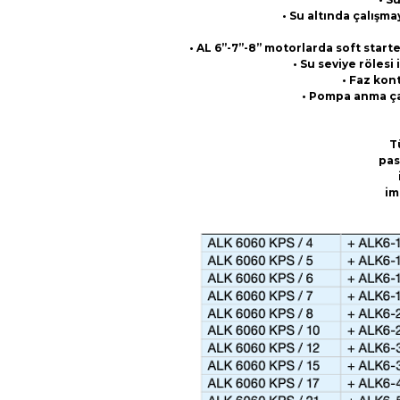
• Su altında çalışma
• AL 6”-7”-8” motorlarda soft start
• Su seviye röles
• Faz kont
• Pompa anma çap
T
pas
im