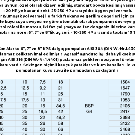
ya uygun, özel olarak dizayn edilmiş, standart boyda kesilmiş yassı
• 20 HP’ye kadar direkt, 25-250 HP arası yıldız üçgen yol vermeli.
er (yumuşak yol verme) ile farklı frekans ve gerilim değerleri için ç
i ile kuyu suyu seviyesine göre otomatik olarak pompanın devreye gir
rol rölesi ile motoru, iki faz çalışmaya ve faz dengesizliklerine ka
larına göre: 6”, 7” ve 8”lik üç seri. • 10-250 HP arasında toplam 10
üm Alarko 6”, 7” ve 8” KPS dalgıç pompaları AISI 304 (DIN W.-Nr.1.430
lanmaz çelikten imal edilmiştir. Agrasif aşındırıcılığı daha yüksek s
için AISI 316 (DIN W.-Nr.1.4401) paslanmaz çelikten opsiyonel üreti
kanı vardır. Sekizgen biçimli kauçuk yataklar ve kum kanalları ile 
pompalanan kuyu suyu ile pompadan uzaklaştırılır.