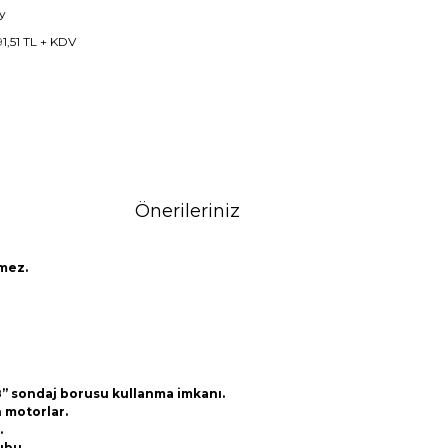
y
91,51 TL + KDV
Önerileriniz
kmez.
5/8” sondaj borusu kullanma imkanı.
n motorlar.
.
ubu.