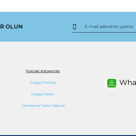
da yetersiz gördüğünüz noktaları öneri formunu kullanarak tarafımıza ile
Bu ürüne ilk yorumu siz yapın!
R OLUN
Yorum Yaz
Popüler Katagoriler
Wha
Dalgıç Pompa
Dalgıç Motor
Gönder
Genleşme Tankı Mebran