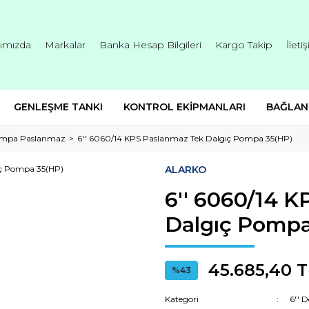
ımızda
Markalar
Banka Hesap Bilgileri
Kargo Takip
İleti
GENLEŞME TANKI
KONTROL EKİPMANLARI
BAĞLAN
Pompa Paslanmaz
6'' 6060/14 KPS Paslanmaz Tek Dalgıç Pompa 35(HP)
ALARKO
6'' 6060/14 
Dalgıç Pompa
45.685,40 T
%43
Kategori
6'' 