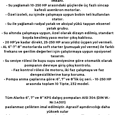
imkanı.
• Su yağlamalı 10-250 HP arasındaki güçlerde üç fazlı sincap
kafesli asenkron motorlar.
• Özel izoleli, su içinde çalışmaya uygun bobin teli kullanılan
stator.
• Su ile yağlamalı radyal yatak ve aksiyal yükü taşıyan eksenel
yatak grubu.
• Su altında çalışmaya uygun, özel olarak dizayn edilmiş, standart
boyda kesilmiş yassı motor çıkış kablosu.
• 20 HP’ye kadar direkt, 25-250 HP arası yıldız üçgen yol vermeli.
• AL 6”-7”-8” motorlarda soft starter (yumuşak yol verme) ile farklı
frekans ve gerilim değerleri için çalıştırmaya uygun opsiyonel
tasarım.
• Su seviye rölesi ile kuyu suyu seviyesine göre otomatik olarak
pompanın devreye giriş çıkış kontrolu.
• Faz kontrol rölesi ile motoru, iki faz çalışmaya ve faz
dengesizliklerine karşı koruma.
• Pompa anma çaplarına göre: 6”, 7” ve 8”lik üç seri. • 10-250 HP
arasında toplam 10 Tipte, 232 model
.
Tüm Alarko 6”, 7” ve 8” KPS dalgıç pompaları AISI 304 (DIN W.-
Nr.1.4301)
paslanmaz çelikten imal edilmiştir. Agrasif aşındırıcılığı daha
yüksek sular