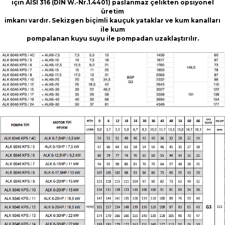
için AISI 316 (DIN W.-Nr.1.4401) paslanmaz çelikten opsiyonel
üretim
imkanı vardır. Sekizgen biçimli kauçuk yataklar ve kum kanalları
ile kum
pompalanan kuyu suyu ile pompadan uzaklaştırılır.