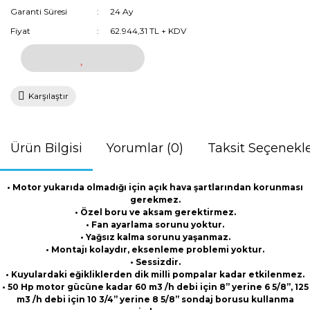
Garanti Süresi
24 Ay
Fiyat
62.944,31 TL + KDV
Karşılaştır
Ürün Bilgisi
Yorumlar (0)
Taksit Seçenekle
• Motor yukarıda olmadığı için açık hava şartlarından korunması
gerekmez.
• Özel boru ve aksam gerektirmez.
• Fan ayarlama sorunu yoktur.
• Yağsız kalma sorunu yaşanmaz.
• Montajı kolaydır, eksenleme problemi yoktur.
• Sessizdir.
• Kuyulardaki eğikliklerden dik milli pompalar kadar etkilenmez.
• 50 Hp motor gücüne kadar 60 m3 /h debi için 8” yerine 6 5/8”, 125
m3 /h debi için 10 3/4” yerine 8 5/8” sondaj borusu kullanma