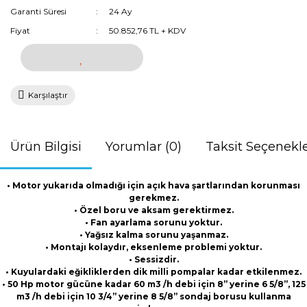
Garanti Süresi
24 Ay
Fiyat
50.852,76 TL + KDV
Karşılaştır
Ürün Bilgisi
Yorumlar (0)
Taksit Seçenekle
• Motor yukarıda olmadığı için açık hava şartlarından korunması
gerekmez.
• Özel boru ve aksam gerektirmez.
• Fan ayarlama sorunu yoktur.
• Yağsız kalma sorunu yaşanmaz.
• Montajı kolaydır, eksenleme problemi yoktur.
• Sessizdir.
• Kuyulardaki eğikliklerden dik milli pompalar kadar etkilenmez.
• 50 Hp motor gücüne kadar 60 m3 /h debi için 8” yerine 6 5/8”, 125
m3 /h debi için 10 3/4” yerine 8 5/8” sondaj borusu kullanma