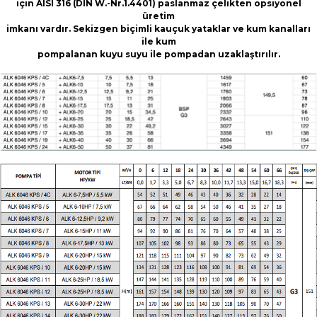
için AISI 316 (DIN W.-Nr.1.4401) paslanmaz çelikten opsiyonel
üretim
imkanı vardır. Sekizgen biçimli kauçuk yataklar ve kum kanalları
ile kum
pompalanan kuyu suyu ile pompadan uzaklaştırılır.