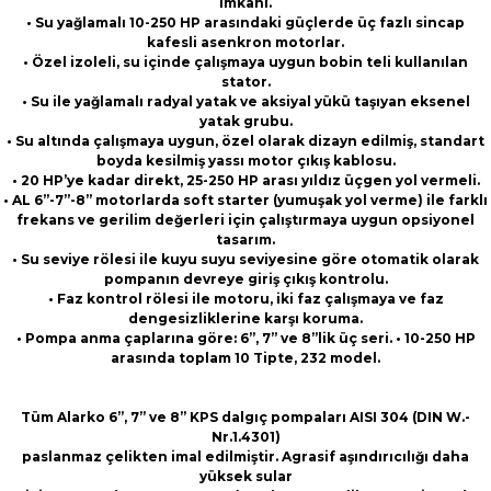
imkanı.
• Su yağlamalı 10-250 HP arasındaki güçlerde üç fazlı sincap
kafesli asenkron motorlar.
• Özel izoleli, su içinde çalışmaya uygun bobin teli kullanılan
stator.
• Su ile yağlamalı radyal yatak ve aksiyal yükü taşıyan eksenel
yatak grubu.
• Su altında çalışmaya uygun, özel olarak dizayn edilmiş, standart
boyda kesilmiş yassı motor çıkış kablosu.
• 20 HP’ye kadar direkt, 25-250 HP arası yıldız üçgen yol vermeli.
• AL 6”-7”-8” motorlarda soft starter (yumuşak yol verme) ile farklı
frekans ve gerilim değerleri için çalıştırmaya uygun opsiyonel
tasarım.
• Su seviye rölesi ile kuyu suyu seviyesine göre otomatik olarak
pompanın devreye giriş çıkış kontrolu.
• Faz kontrol rölesi ile motoru, iki faz çalışmaya ve faz
dengesizliklerine karşı koruma.
• Pompa anma çaplarına göre: 6”, 7” ve 8”lik üç seri. • 10-250 HP
arasında toplam 10 Tipte, 232 model
.
Tüm Alarko 6”, 7” ve 8” KPS dalgıç pompaları AISI 304 (DIN W.-
Nr.1.4301)
paslanmaz çelikten imal edilmiştir. Agrasif aşındırıcılığı daha
yüksek sular