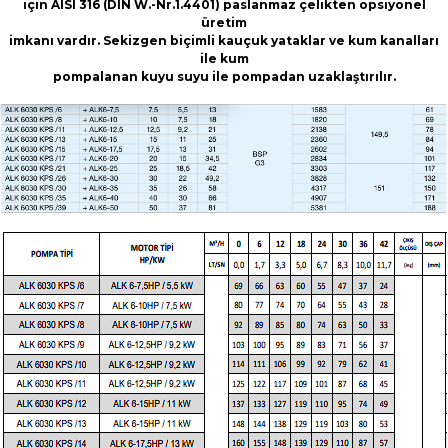
için AISI 316 (DIN W.-Nr.1.4401) paslanmaz çelikten opsiyonel
üretim
imkanı vardır. Sekizgen biçimli kauçuk yataklar ve kum kanalları
ile kum
pompalanan kuyu suyu ile pompadan uzaklaştırılır.