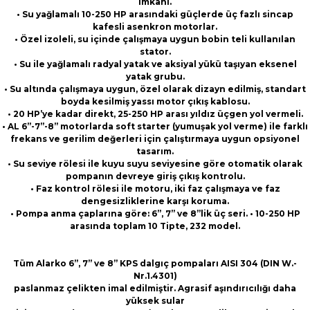
imkanı.
• Su yağlamalı 10-250 HP arasındaki güçlerde üç fazlı sincap
kafesli asenkron motorlar.
• Özel izoleli, su içinde çalışmaya uygun bobin teli kullanılan
stator.
• Su ile yağlamalı radyal yatak ve aksiyal yükü taşıyan eksenel
yatak grubu.
• Su altında çalışmaya uygun, özel olarak dizayn edilmiş, standart
boyda kesilmiş yassı motor çıkış kablosu.
• 20 HP’ye kadar direkt, 25-250 HP arası yıldız üçgen yol vermeli.
• AL 6”-7”-8” motorlarda soft starter (yumuşak yol verme) ile farklı
frekans ve gerilim değerleri için çalıştırmaya uygun opsiyonel
tasarım.
• Su seviye rölesi ile kuyu suyu seviyesine göre otomatik olarak
pompanın devreye giriş çıkış kontrolu.
• Faz kontrol rölesi ile motoru, iki faz çalışmaya ve faz
dengesizliklerine karşı koruma.
• Pompa anma çaplarına göre: 6”, 7” ve 8”lik üç seri. • 10-250 HP
arasında toplam 10 Tipte, 232 model
.
Tüm Alarko 6”, 7” ve 8” KPS dalgıç pompaları AISI 304 (DIN W.-
Nr.1.4301)
paslanmaz çelikten imal edilmiştir. Agrasif aşındırıcılığı daha
yüksek sular