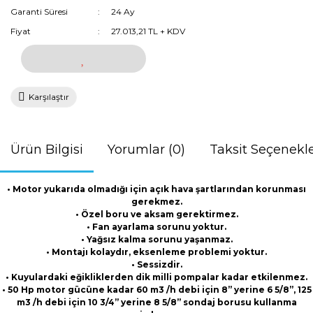
Garanti Süresi
24 Ay
Fiyat
27.013,21 TL + KDV
Karşılaştır
Ürün Bilgisi
Yorumlar (0)
Taksit Seçenekle
• Motor yukarıda olmadığı için açık hava şartlarından korunması
gerekmez.
• Özel boru ve aksam gerektirmez.
• Fan ayarlama sorunu yoktur.
• Yağsız kalma sorunu yaşanmaz.
• Montajı kolaydır, eksenleme problemi yoktur.
• Sessizdir.
• Kuyulardaki eğikliklerden dik milli pompalar kadar etkilenmez.
• 50 Hp motor gücüne kadar 60 m3 /h debi için 8” yerine 6 5/8”, 125
m3 /h debi için 10 3/4” yerine 8 5/8” sondaj borusu kullanma