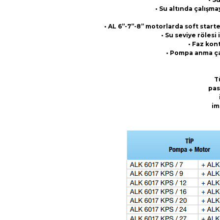
• Su altında çalışma
• AL 6”-7”-8” motorlarda soft start
• Su seviye röles
• Faz kont
• Pompa anma çap
T
pas
im