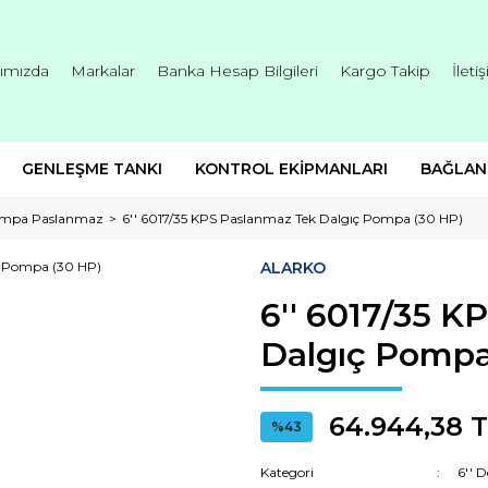
ımızda
Markalar
Banka Hesap Bilgileri
Kargo Takip
İleti
GENLEŞME TANKI
KONTROL EKİPMANLARI
BAĞLAN
Pompa Paslanmaz
6'' 6017/35 KPS Paslanmaz Tek Dalgıç Pompa (30 HP)
ALARKO
6'' 6017/35 K
Dalgıç Pompa
64.944,38 
%43
Kategori
6'' 