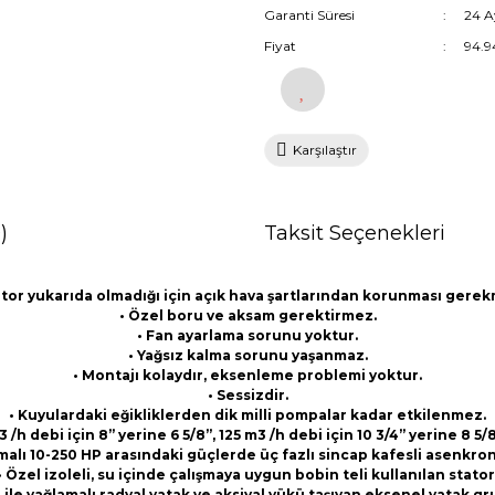
Garanti Süresi
24 A
Fiyat
94.9
Karşılaştır
)
Taksit Seçenekleri
tor yukarıda olmadığı için açık hava şartlarından korunması gere
• Özel boru ve aksam gerektirmez.
• Fan ayarlama sorunu yoktur.
• Yağsız kalma sorunu yaşanmaz.
• Montajı kolaydır, eksenleme problemi yoktur.
• Sessizdir.
• Kuyulardaki eğikliklerden dik milli pompalar kadar etkilenmez.
h debi için 8” yerine 6 5/8”, 125 m3 /h debi için 10 3/4” yerine 8 
malı 10-250 HP arasındaki güçlerde üç fazlı sincap kafesli asenkro
• Özel izoleli, su içinde çalışmaya uygun bobin teli kullanılan stator
u ile yağlamalı radyal yatak ve aksiyal yükü taşıyan eksenel yatak gr