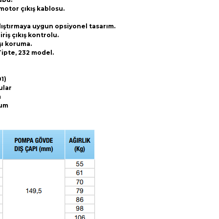
 motor çıkış kablosu.
alıştırmaya uygun opsiyonel tasarım.
iş çıkış kontrolu.
rşı koruma.
 Tipte, 232 model
.
1)
ular
m
kum