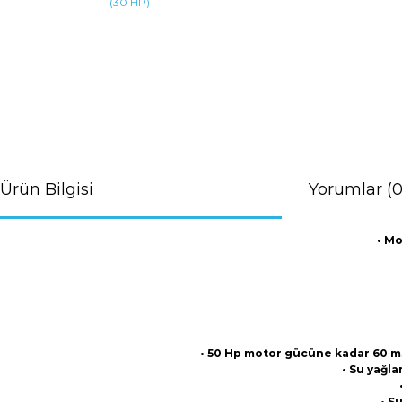
Ürün Bilgisi
Yorumlar (0
• Mo
• 50 Hp motor gücüne kadar 60 m3 /
• Su yağla
• S