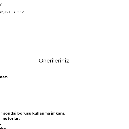
y
47,93 TL + KDV
Önerileriniz
kmez.
5/8” sondaj borusu kullanma imkanı.
n motorlar.
.
ubu.