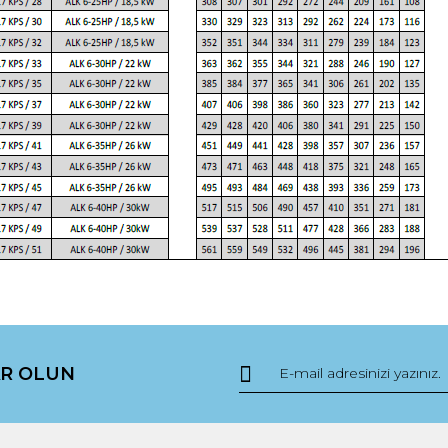
da yetersiz gördüğünüz noktaları öneri formunu kullanarak tarafımıza ile
Bu ürüne ilk yorumu siz yapın!
R OLUN
Yorum Yaz