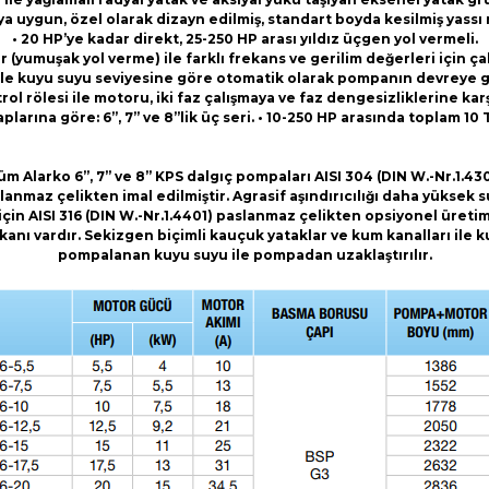
ya uygun, özel olarak dizayn edilmiş, standart boyda kesilmiş yassı
• 20 HP’ye kadar direkt, 25-250 HP arası yıldız üçgen yol vermeli.
er (yumuşak yol verme) ile farklı frekans ve gerilim değerleri için ç
i ile kuyu suyu seviyesine göre otomatik olarak pompanın devreye gir
rol rölesi ile motoru, iki faz çalışmaya ve faz dengesizliklerine ka
larına göre: 6”, 7” ve 8”lik üç seri. • 10-250 HP arasında toplam 10
üm Alarko 6”, 7” ve 8” KPS dalgıç pompaları AISI 304 (DIN W.-Nr.1.430
lanmaz çelikten imal edilmiştir. Agrasif aşındırıcılığı daha yüksek s
için AISI 316 (DIN W.-Nr.1.4401) paslanmaz çelikten opsiyonel üreti
kanı vardır. Sekizgen biçimli kauçuk yataklar ve kum kanalları ile 
pompalanan kuyu suyu ile pompadan uzaklaştırılır.