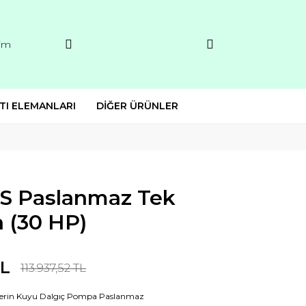
şim
TI ELEMANLARI
DİĞER ÜRÜNLER
PS Paslanmaz Tek
 (30 HP)
TL
113.937,52 TL
Derin Kuyu Dalgıç Pompa Paslanmaz