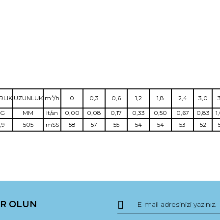
3
RLIK
UZUNLUK
m
/h
0
0,3
0,6
1,2
1,8
2,4
3,0
KG
MM
lt/sn
0,00
0,08
0,17
0,33
0,50
0,67
0,83
1
,9
505
mSS
58
57
55
54
54
53
52
da yetersiz gördüğünüz noktaları öneri formunu kullanarak tarafımıza ile
Bu ürüne ilk yorumu siz yapın!
R OLUN
Yorum Yaz