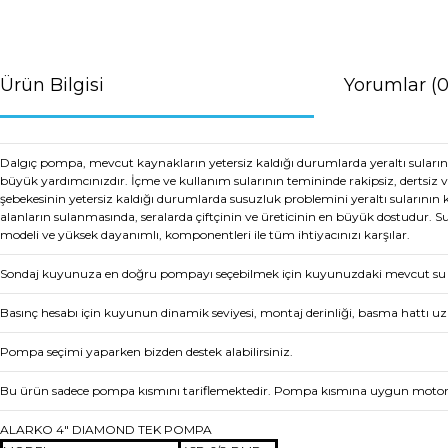
Ürün Bilgisi
Yorumlar (0
Dalgıç pompa, mevcut kaynakların yetersiz kaldığı durumlarda yeraltı suların
büyük yardımcınızdır. İçme ve kullanım sularının temininde rakipsiz, dertsiz 
şebekesinin yetersiz kaldığı durumlarda susuzluk problemini yeraltı suların
alanların sulanmasında, seralarda çiftçinin ve üreticinin en büyük dostudur. S
modeli ve yüksek dayanımlı, komponentleri ile tüm ihtiyacınızı karşılar.
Sondaj kuyunuza en doğru pompayı seçebilmek için kuyunuzdaki mevcut su mik
Basınç hesabı için kuyunun dinamik seviyesi, montaj derinliği, basma hattı uzu
Pompa seçimi yaparken bizden destek alabilirsiniz.
Bu ürün sadece pompa kısmını tariflemektedir. Pompa kısmına uygun motoru 
ALARKO 4" DIAMOND TEK POMPA