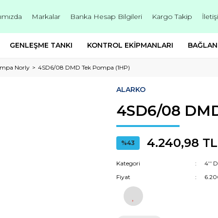
ımızda
Markalar
Banka Hesap Bilgileri
Kargo Takip
İleti
GENLEŞME TANKI
KONTROL EKİPMANLARI
BAĞLAN
ompa Norly
4SD6/08 DMD Tek Pompa (1HP)
ALARKO
4SD6/08 DMD
4.240,98 TL
%43
Kategori
4'' 
Fiyat
6.20