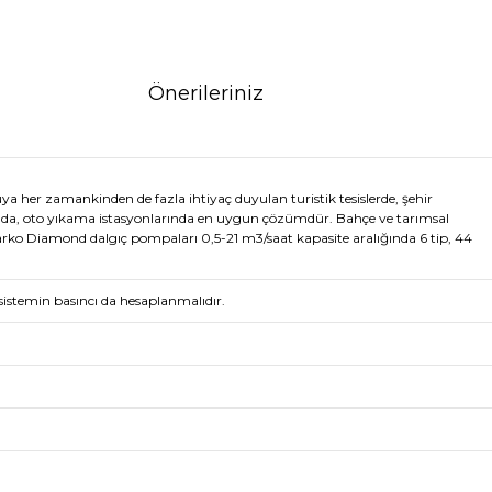
Önerileriniz
a her zamankinden de fazla ihtiyaç duyulan turistik tesislerde, şehir
mında, oto yıkama istasyonlarında en uygun çözümdür. Bahçe ve tarımsal
Alarko Diamond dalgıç pompaları 0,5-21 m3/saat kapasite aralığında 6 tip, 44
istemin basıncı da hesaplanmalıdır.