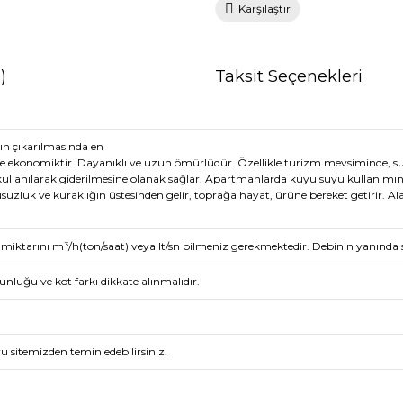
Karşılaştır
)
Taksit Seçenekleri
ın çıkarılmasında en
ve ekonomiktir. Dayanıklı ve uzun ömürlüdür. Özellikle turizm mevsiminde, suy
ın kullanılarak giderilmesine olanak sağlar. Apartmanlarda kuyu suyu kullanı
usuzluk ve kuraklığın üstesinden gelir, toprağa hayat, ürüne bereket getirir. 
tarını m³/h(ton/saat) veya lt/sn bilmeniz gerekmektedir. Debinin yanında s
nluğu ve kot farkı dikkate alınmalıdır.
sitemizden temin edebilirsiniz.