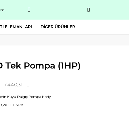
şim
TI ELEMANLARI
DİĞER ÜRÜNLER
 Tek Pompa (1HP)
7.440,31 TL
Derin Kuyu Dalgıç Pompa Norly
0,26 TL + KDV