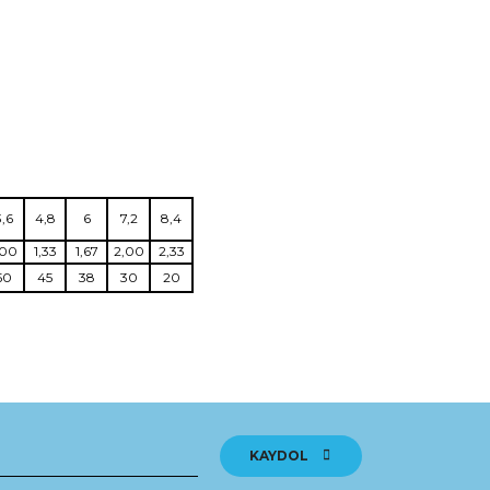
3,6
4,8
6
7,2
8,4
,00
1,33
1,67
2,00
2,33
50
45
38
30
20
tebilirsiniz.
KAYDOL