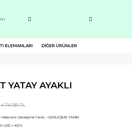
şim
TI ELEMANLARI
DİĞER ÜRÜNLER
LT YATAY AYAKLI
4.741,81 TL
t Mebranlı Genleşme Tankı
,
GENLEŞME TANKI
0 USD + KDV