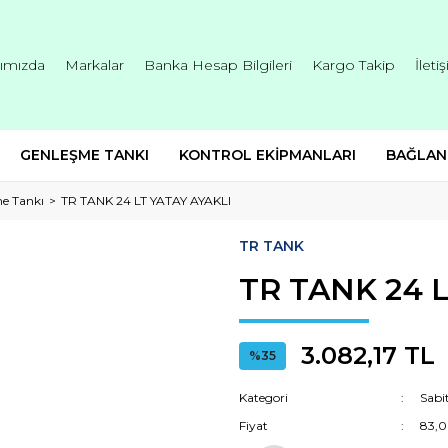
ımızda
Markalar
Banka Hesap Bilgileri
Kargo Takip
İleti
GENLEŞME TANKI
KONTROL EKİPMANLARI
BAĞLAN
me Tankı
TR TANK 24 LT YATAY AYAKLI
TR TANK
TR TANK 24 
3.082,17 TL
%35
Kategori
Sabi
Fiyat
83,0