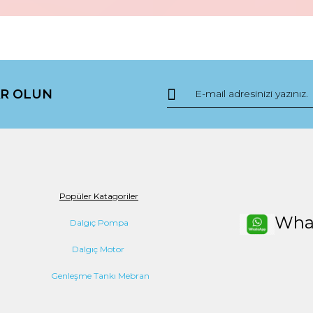
da yetersiz gördüğünüz noktaları öneri formunu kullanarak tarafımıza ile
Bu ürüne ilk yorumu siz yapın!
R OLUN
Yorum Yaz
Popüler Katagoriler
Wha
Dalgıç Pompa
Dalgıç Motor
Gönder
Genleşme Tankı Mebran