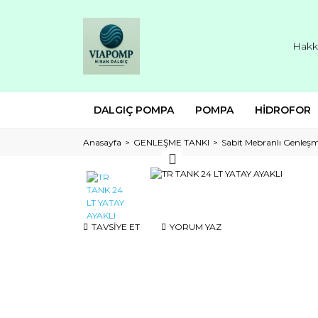
Hakk
DALGIÇ POMPA
POMPA
HİDROFOR
Anasayfa
GENLEŞME TANKI
Sabit Mebranlı Genleş
TAVSİYE ET
YORUM YAZ