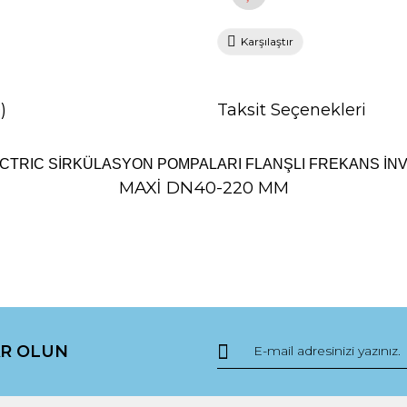
Karşılaştır
)
Taksit Seçenekleri
CTRIC SİRKÜLASYON POMPALARI FLANŞLI FREKANS İ
MAXİ DN40-220 MM
da yetersiz gördüğünüz noktaları öneri formunu kullanarak tarafımıza ile
Bu ürüne ilk yorumu siz yapın!
R OLUN
Yorum Yaz