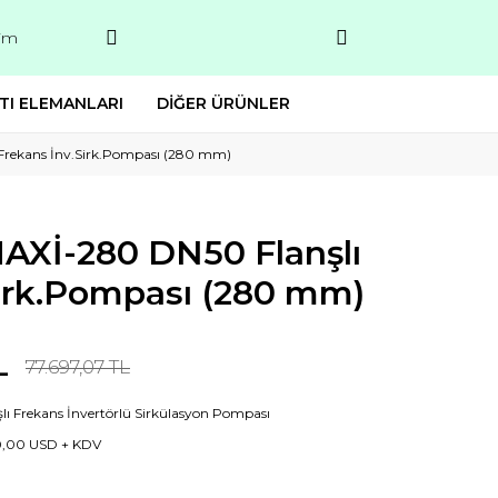
şim
TI ELEMANLARI
DİĞER ÜRÜNLER
Frekans İnv.Sirk.Pompası (280 mm)
AXİ-280 DN50 Flanşlı
Sirk.Pompası (280 mm)
L
77.697,07 TL
şlı Frekans İnvertörlü Sirkülasyon Pompası
0,00 USD + KDV