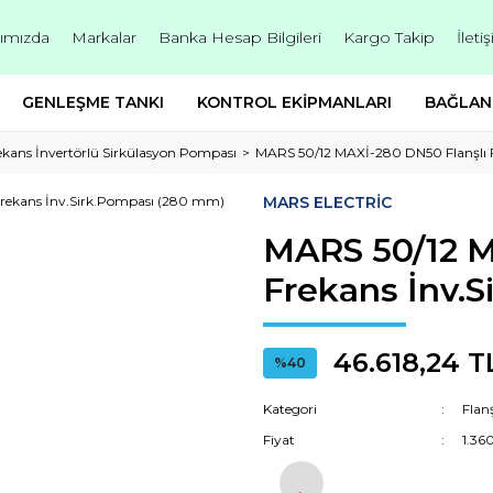
ımızda
Markalar
Banka Hesap Bilgileri
Kargo Takip
İleti
GENLEŞME TANKI
KONTROL EKİPMANLARI
BAĞLAN
rekans İnvertörlü Sirkülasyon Pompası
MARS 50/12 MAXİ-280 DN50 Flanşlı 
MARS ELECTRİC
MARS 50/12 M
Frekans İnv.
46.618,24 T
%40
Kategori
Flan
Fiyat
1.36