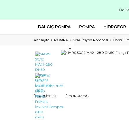
Hakk
DALGIÇ POMPA
POMPA
HİDROFOR
Anasayfa
POMPA
Sirkülasyon Pompası
Flanşlı F
TAVSİYE ET
YORUM YAZ