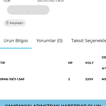
Fiyat
530,00 USD + KDV
Karşılaştır
Ürün Bilgisi
Yorumlar (0)
Taksit Seçenekle
DE
TİP
HP
VOLT
m³
SPA6-39/3-1.5AF
2
220V
M
Bu ürünün fiyat bilgisi, resim, ürün açıklamalarında ve diğer
konularda yetersiz gördüğünüz noktaları öneri formunu
Bu ürüne ilk yorumu siz yapın!
kullanarak tarafımıza iletebilirsiniz.