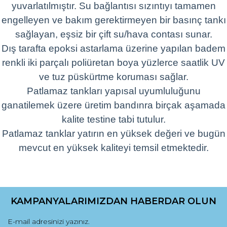
yuvarlatılmıştır. Su bağlantısı sızıntıyı tamamen
engelleyen ve bakım gerektirmeyen bir basınç tankı
sağlayan, eşsiz bir çift su/hava contası sunar.
Dış tarafta epoksi astarlama üzerine yapılan badem
renkli iki parçalı poliüretan boya yüzlerce saatlik UV
ve tuz püskürtme koruması sağlar.
Patlamaz tankları yapısal uyumluluğunu
ganatilemek üzere üretim bandınra birçak aşamada
kalite testine tabi tutulur.
Patlamaz tanklar yatırın en yüksek değeri ve bugün
mevcut en yüksek kaliteyi temsil etmektedir.
Bu ürünün fiyat bilgisi, resim, ürün açıklamalarında ve diğer
konularda yetersiz gördüğünüz noktaları öneri formunu
Bu ürüne ilk yorumu siz yapın!
kullanarak tarafımıza iletebilirsiniz.
KAMPANYALARIMIZDAN HABERDAR OLUN
Görüş ve önerileriniz için teşekkür ederiz.
Yorum Yaz