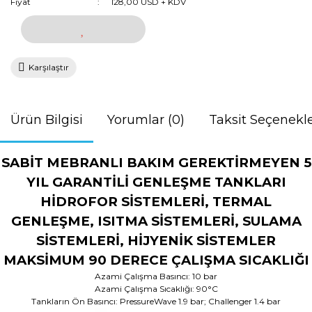
Fiyat
128,00 USD + KDV
Karşılaştır
Ürün Bilgisi
Yorumlar (0)
Taksit Seçenekle
SABİT MEBRANLI BAKIM GEREKTİRMEYEN 5
YIL GARANTİLİ GENLEŞME TANKLARI
HİDROFOR SİSTEMLERİ, TERMAL
GENLEŞME, ISITMA SİSTEMLERİ, SULAMA
SİSTEMLERİ, HİJYENİK SİSTEMLER
MAKSİMUM 90 DERECE ÇALIŞMA SICAKLIĞI
Azami Çalışma Basıncı: 10 bar
Azami Çalışma Sıcaklığı: 90°C
Tankların Ön Basıncı: PressureWave 1.9 bar; Challenger 1.4 bar