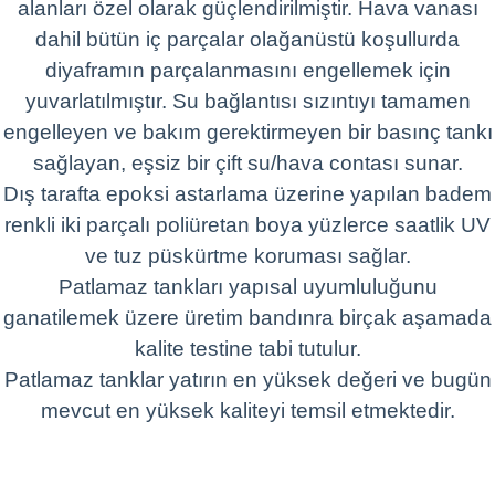
alanları özel olarak güçlendirilmiştir. Hava vanası
dahil bütün iç parçalar olağanüstü koşullurda
diyaframın parçalanmasını engellemek için
yuvarlatılmıştır. Su bağlantısı sızıntıyı tamamen
engelleyen ve bakım gerektirmeyen bir basınç tankı
sağlayan, eşsiz bir çift su/hava contası sunar.
Dış tarafta epoksi astarlama üzerine yapılan badem
renkli iki parçalı poliüretan boya yüzlerce saatlik UV
ve tuz püskürtme koruması sağlar.
Patlamaz tankları yapısal uyumluluğunu
ganatilemek üzere üretim bandınra birçak aşamada
kalite testine tabi tutulur.
Patlamaz tanklar yatırın en yüksek değeri ve bugün
mevcut en yüksek kaliteyi temsil etmektedir.
Bu ürünün fiyat bilgisi, resim, ürün açıklamalarında ve diğer
konularda yetersiz gördüğünüz noktaları öneri formunu