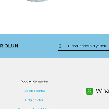
da yetersiz gördüğünüz noktaları öneri formunu kullanarak tarafımıza ile
Bu ürüne ilk yorumu siz yapın!
R OLUN
Yorum Yaz
Popüler Katagoriler
Wha
Dalgıç Pompa
Dalgıç Motor
Gönder