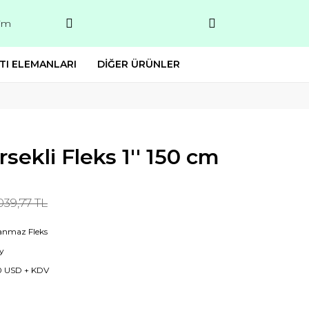
şim
TI ELEMANLARI
DİĞER ÜRÜNLER
sekli Fleks 1'' 150 cm
.039,77 TL
anmaz Fleks
y
0 USD + KDV