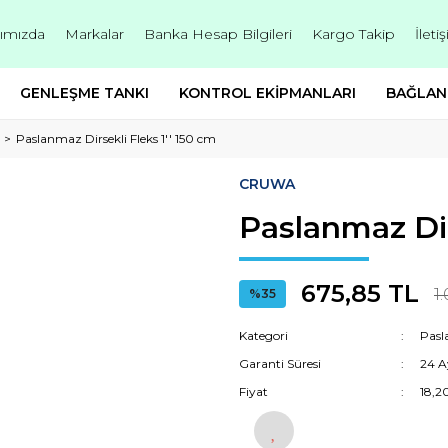
ımızda
Markalar
Banka Hesap Bilgileri
Kargo Takip
İleti
GENLEŞME TANKI
KONTROL EKİPMANLARI
BAĞLAN
Paslanmaz Dirsekli Fleks 1'' 150 cm
CRUWA
Paslanmaz Dir
675,85 TL
1
%35
Kategori
Pasl
Garanti Süresi
24 A
Fiyat
18,2