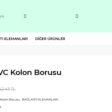
şim
TI ELEMANLARI
DİĞER ÜRÜNLER
 PVC Kolon Borusu
42,43 TL
Kolon Borusu
,
BAĞLANTI ELEMANLARI
y