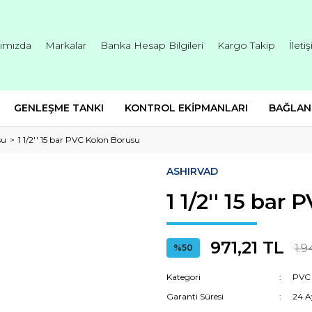
ımızda
Markalar
Banka Hesap Bilgileri
Kargo Takip
İleti
GENLEŞME TANKI
KONTROL EKİPMANLARI
BAĞLAN
su
1 1/2'' 15 bar PVC Kolon Borusu
ASHIRVAD
1 1/2'' 15 bar
971,21 TL
1.9
%50
Kategori
PVC 
Garanti Süresi
24 A