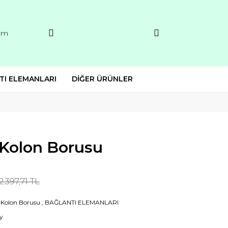
şim
TI ELEMANLARI
DİĞER ÜRÜNLER
C Kolon Borusu
2.397,71 TL
Kolon Borusu
,
BAĞLANTI ELEMANLARI
y