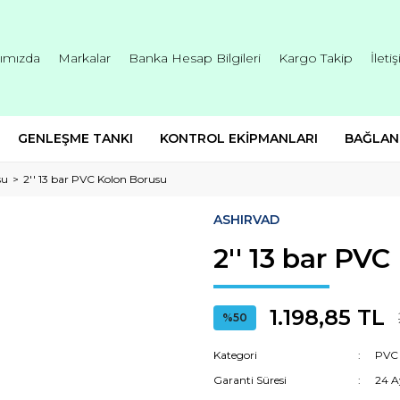
ımızda
Markalar
Banka Hesap Bilgileri
Kargo Takip
İleti
GENLEŞME TANKI
KONTROL EKİPMANLARI
BAĞLAN
su
2'' 13 bar PVC Kolon Borusu
ASHIRVAD
2'' 13 bar PV
1.198,85 TL
%50
Kategori
PVC 
Garanti Süresi
24 A