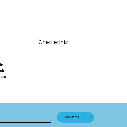
Önerileriniz
in
ak
dişe
tebilirsiniz.
KAYDOL