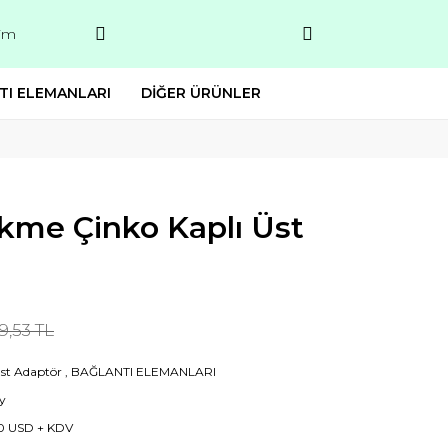
şim
TI ELEMANLARI
DİĞER ÜRÜNLER
Çekme Çinko Kaplı Üst
9,53 TL
Üst Adaptör
,
BAĞLANTI ELEMANLARI
y
0 USD + KDV