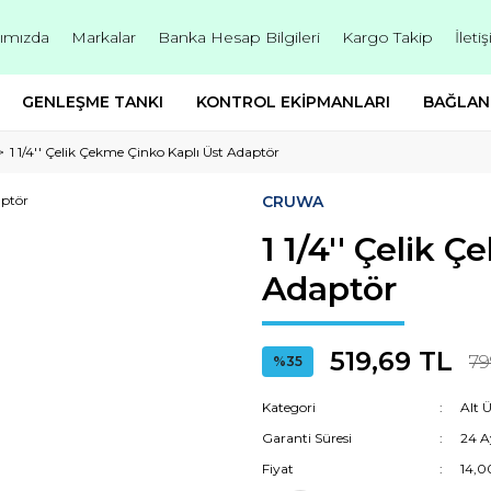
ımızda
Markalar
Banka Hesap Bilgileri
Kargo Takip
İleti
GENLEŞME TANKI
KONTROL EKİPMANLARI
BAĞLAN
1 1/4'' Çelik Çekme Çinko Kaplı Üst Adaptör
CRUWA
1 1/4'' Çelik 
Adaptör
519,69 TL
79
%35
Kategori
Alt 
Garanti Süresi
24 A
Fiyat
14,0