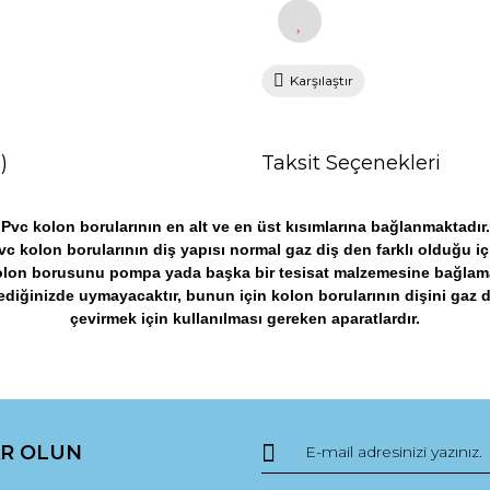
Karşılaştır
)
Taksit Seçenekleri
Pvc kolon borularının en alt ve en üst kısımlarına bağlanmaktadır.
vc kolon borularının diş yapısı normal gaz diş den farklı olduğu iç
olon borusunu pompa yada başka bir tesisat malzemesine bağlam
ediğinizde uymayacaktır, bunun için kolon borularının dişini gaz 
çevirmek için kullanılması gereken aparatlardır.
da yetersiz gördüğünüz noktaları öneri formunu kullanarak tarafımıza ile
Bu ürüne ilk yorumu siz yapın!
R OLUN
Yorum Yaz