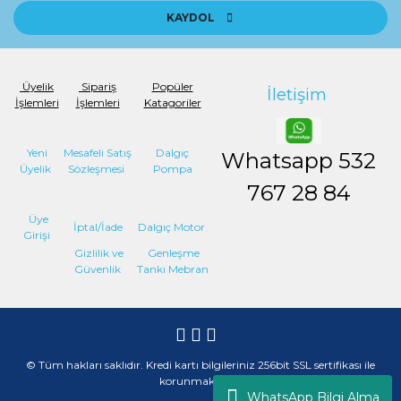
KAYDOL
Üyelik
Sipariş
Popüler
İletişim
İşlemleri
İşlemleri
Katagoriler
Yeni
Mesafeli Satış
Dalgıç
Whatsapp
532
Üyelik
Sözleşmesi
Pompa
767 28 84
Üye
İptal/İade
Dalgıç Motor
Girişi
Gizlilik ve
Genleşme
Güvenlik
Tankı Mebran
© Tüm hakları saklıdır. Kredi kartı bilgileriniz 256bit SSL sertifikası ile
korunmaktadır.
WhatsApp Bilgi Alma