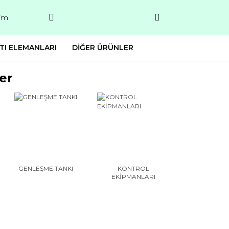
şim
TI ELEMANLARI
DİĞER ÜRÜNLER
er
GENLEŞME TANKI
KONTROL
EKİPMANLARI