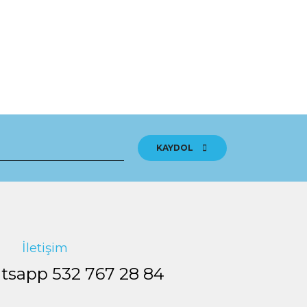
KAYDOL
İletişim
tsapp
532 767 28 84