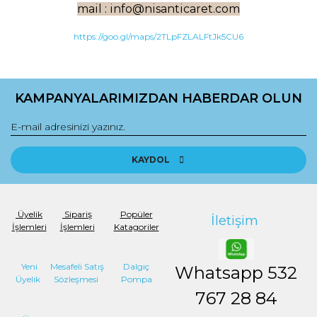
mail : info@nisanticaret.com
https://goo.gl/maps/2TLpFZLALFtJk5CU6
KAMPANYALARIMIZDAN HABERDAR OLUN
KAYDOL
Üyelik
Sipariş
Popüler
İletişim
İşlemleri
İşlemleri
Katagoriler
Yeni
Mesafeli Satış
Dalgıç
Whatsapp
532
Üyelik
Sözleşmesi
Pompa
767 28 84