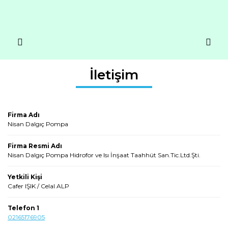
İletişim
Firma Adı
Nisan Dalgıç Pompa
Firma Resmi Adı
Nisan Dalgıç Pompa Hidrofor ve Isı İnşaat Taahhüt San.Tic.Ltd.Şti.
Yetkili Kişi
Cafer IŞIK / Celal ALP
Telefon 1
02165176905