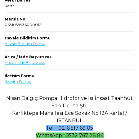
Vergi Dairesi
Kartal
Mersis No
0631058936000012
Havale Bildirim Formu
Havale Bildirim Formu
Arıza / İade Başvurusu
Arıza / İade Başvurusu
İletişim Formu
İletişim Formu
Nisan Dalgıç Pompa Hidrofor ve Isı İnşaat Taahhüt
San.Tic.Ltd.Şti.
Karlıktepe Mahallesi Ece Sokak No:12A Kartal /
İSTANBUL
Tel :0216 517 69 05
WhatsApp : 0532 767 28 84