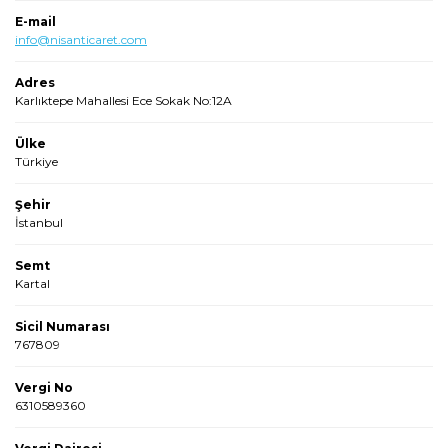
E-mail
info@nisanticaret.com
Adres
Karlıktepe Mahallesi Ece Sokak No:12A
Ülke
Türkiye
Şehir
İstanbul
Semt
Kartal
Sicil Numarası
767809
Vergi No
6310589360